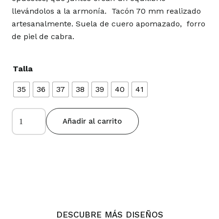
llevándolos a la armonía. Tacón 70 mm realizado
artesanalmente. Suela de cuero apomazado, forro
de piel de cabra.
Talla
35
36
37
38
39
40
41
ARMONIA
Añadir al carrito
ORO
Y
PLATA
cantidad
DESCUBRE MÁS DISEÑOS