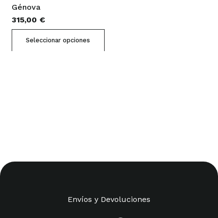
Génova
315,00
€
Este
Seleccionar opciones
producto
tiene
múltiples
variantes.
Las
opciones
se
pueden
elegir
en
la
página
Envíos y Devoluciones
de
producto