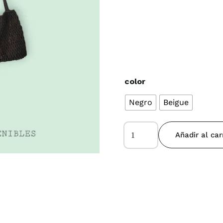
color
Negro
Beigue
Belice
Añadir al car
cantidad