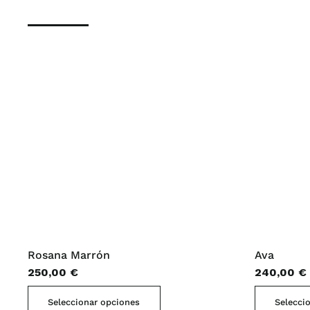
Rosana Marrón
Ava
250,00
€
240,00
€
Este
Seleccionar opciones
Selecci