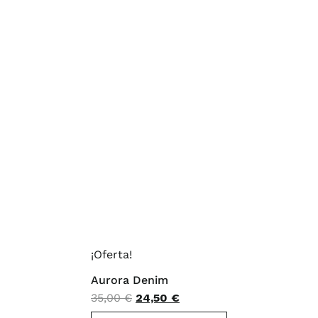
¡Oferta!
Aurora Denim
El
El
35,00
€
24,50
€
ste
precio
precio