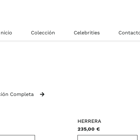
Inicio
Colección
Celebrities
Contact
ción Completa
HERRERA
235,00
€
Este
E