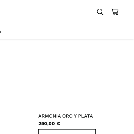
o
ARMONIA ORO Y PLATA
250,00
€
ste
Este