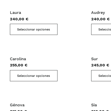
la
variantes.
página
Laura
Audrey
Las
de
240,00
€
240,00
€
opciones
producto
se
Este
Seleccionar opciones
Selecci
pueden
producto
elegir
tiene
en
múltiples
la
variantes.
página
Carolina
Sur
Las
de
255,00
€
245,00
€
opciones
producto
se
Este
Seleccionar opciones
Selecci
pueden
producto
elegir
tiene
en
múltiples
la
variantes.
página
Génova
Sia
Las
de