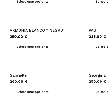
Seleccionar opciones
Selecci
producto
tiene
múltiples
variantes.
ARMONIA BLANCO Y NEGRO
PAU
Las
250,00
€
235,00
€
opciones
se
Este
Seleccionar opciones
Selecci
pueden
producto
elegir
tiene
en
múltiples
la
variantes.
página
Gabrielle
Georgina
Las
de
260,00
€
250,00
€
opciones
producto
se
Este
Seleccionar opciones
Selecci
pueden
producto
elegir
tiene
en
múltiples