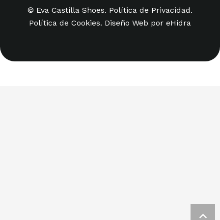
© Eva Castilla Shoes.
Política de Privacidad
.
producto
pro
Política de Cookies
. Diseño Web por
eHidra