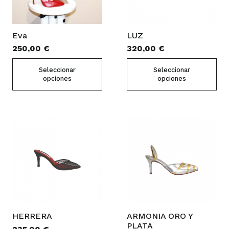
Eva
LUZ
250,00
€
320,00
€
Este
Est
Seleccionar
Seleccionar
producto
pro
opciones
opciones
tiene
tie
múltiples
múl
variantes.
vari
Las
Las
opciones
opc
se
se
pueden
pue
elegir
eleg
en
en
la
la
HERRERA
ARMONIA ORO Y
página
pág
PLATA